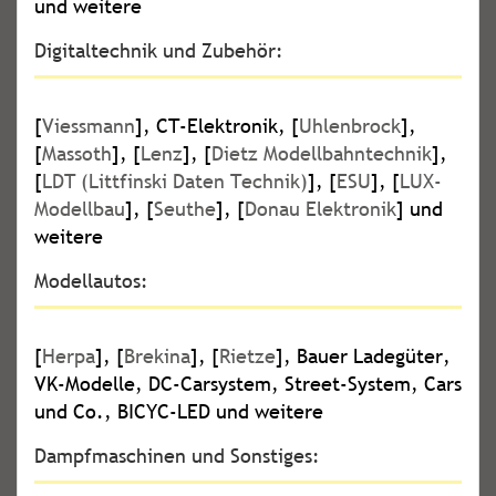
und weitere
Digitaltechnik und Zubehör:
[
Viessmann
], CT-Elektronik, [
Uhlenbrock
],
[
Massoth
], [
Lenz
], [
Dietz Modellbahntechnik
],
[
LDT (Littfinski Daten Technik)
], [
ESU
], [
LUX-
Modellbau
], [
Seuthe
], [
Donau Elektronik
] und
weitere
Modellautos:
[
Herpa
], [
Brekina
], [
Rietze
], Bauer Ladegüter,
VK-Modelle, DC-Carsystem, Street-System, Cars
und Co., BICYC-LED und weitere
Dampfmaschinen und Sonstiges: