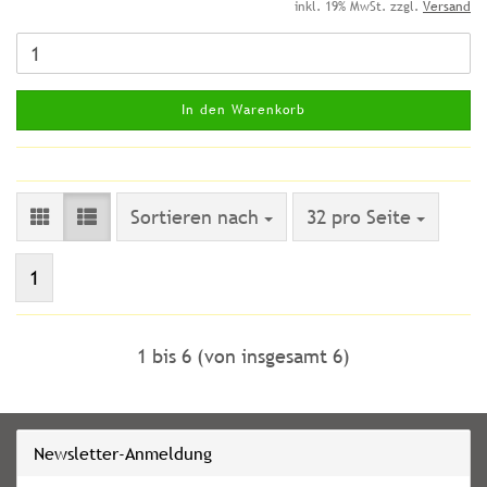
inkl. 19% MwSt. zzgl.
Versand
In den Warenkorb
Sortieren nach
pro Seite
Sortieren nach
32 pro Seite
1
1
bis
6
(von insgesamt
6
)
Newsletter-Anmeldung