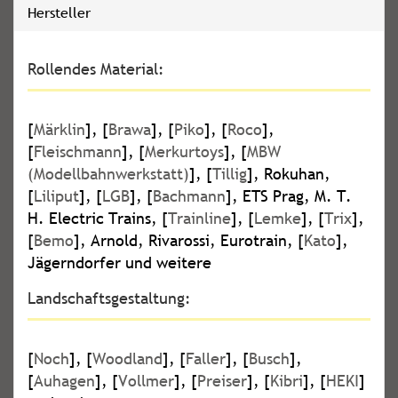
Hersteller
Rollendes Material:
[
Märklin
], [
Brawa
], [
Piko
], [
Roco
],
[
Fleischmann
], [
Merkurtoys
], [
MBW
(Modellbahnwerkstatt)
], [
Tillig
], Rokuhan,
[
Liliput
], [
LGB
], [
Bachmann
], ETS Prag, M. T.
H. Electric Trains, [
Trainline
], [
Lemke
], [
Trix
],
[
Bemo
], Arnold, Rivarossi, Eurotrain, [
Kato
],
Jägerndorfer und weitere
Landschaftsgestaltung:
[
Noch
], [
Woodland
], [
Faller
], [
Busch
],
[
Auhagen
], [
Vollmer
], [
Preiser
], [
Kibri
], [
HEKI
]