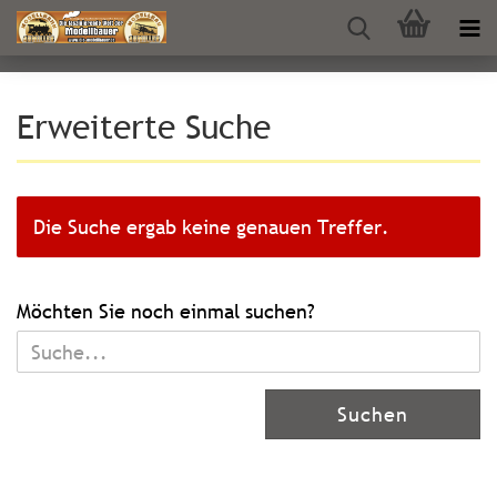
Erweiterte Suche
Die Suche ergab keine genauen Treffer.
MÖCHTEN
Möchten Sie noch einmal suchen?
SIE
NOCH
EINMAL
Suchen
SUCHEN?