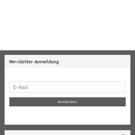
Newsletter-Anmeldung
WEITER
E-
ZUR
Mail
NEWSLETTER-
Anmelden
ANMELDUNG