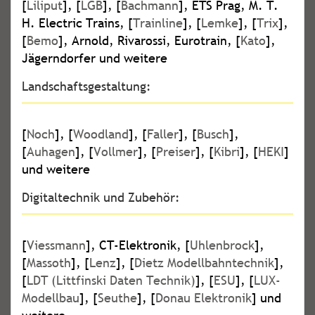
[
Liliput
], [
LGB
], [
Bachmann
], ETS Prag, M. T.
H. Electric Trains, [
Trainline
], [
Lemke
], [
Trix
],
[
Bemo
], Arnold, Rivarossi, Eurotrain, [
Kato
],
Jägerndorfer und weitere
Landschaftsgestaltung:
[
Noch
], [
Woodland
], [
Faller
], [
Busch
],
[
Auhagen
], [
Vollmer
], [
Preiser
], [
Kibri
], [
HEKI
]
und weitere
Digitaltechnik und Zubehör:
[
Viessmann
], CT-Elektronik, [
Uhlenbrock
],
[
Massoth
], [
Lenz
], [
Dietz Modellbahntechnik
],
[
LDT (Littfinski Daten Technik)
], [
ESU
], [
LUX-
Modellbau
], [
Seuthe
], [
Donau Elektronik
] und