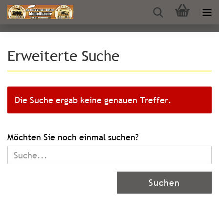
Erweiterte Suche
Die Suche ergab keine genauen Treffer.
MÖCHTEN
Möchten Sie noch einmal suchen?
SIE
NOCH
EINMAL
Suchen
SUCHEN?