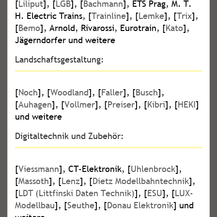
[
Liliput
], [
LGB
], [
Bachmann
], ETS Prag, M. T.
H. Electric Trains, [
Trainline
], [
Lemke
], [
Trix
],
[
Bemo
], Arnold, Rivarossi, Eurotrain, [
Kato
],
Jägerndorfer und weitere
Landschaftsgestaltung:
[
Noch
], [
Woodland
], [
Faller
], [
Busch
],
[
Auhagen
], [
Vollmer
], [
Preiser
], [
Kibri
], [
HEKI
]
und weitere
Digitaltechnik und Zubehör:
[
Viessmann
], CT-Elektronik, [
Uhlenbrock
],
[
Massoth
], [
Lenz
], [
Dietz Modellbahntechnik
],
[
LDT (Littfinski Daten Technik)
], [
ESU
], [
LUX-
Modellbau
], [
Seuthe
], [
Donau Elektronik
] und