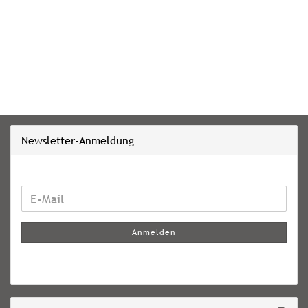
Newsletter-Anmeldung
WEITER
E-
ZUR
Mail
NEWSLETTER-
Anmelden
ANMELDUNG