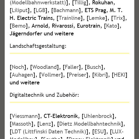
(Modellbahnwerkstatt)
], [
Tillig
], Rokuhan,
[
Liliput
], [
LGB
], [
Bachmann
], ETS Prag, M. T.
H. Electric Trains, [
Trainline
], [
Lemke
], [
Trix
],
[
Bemo
], Arnold, Rivarossi, Eurotrain, [
Kato
],
Jägerndorfer und weitere
Landschaftsgestaltung:
[
Noch
], [
Woodland
], [
Faller
], [
Busch
],
[
Auhagen
], [
Vollmer
], [
Preiser
], [
Kibri
], [
HEKI
]
und weitere
Digitaltechnik und Zubehör:
[
Viessmann
], CT-Elektronik, [
Uhlenbrock
],
[
Massoth
], [
Lenz
], [
Dietz Modellbahntechnik
],
[
LDT (Littfinski Daten Technik)
], [
ESU
], [
LUX-