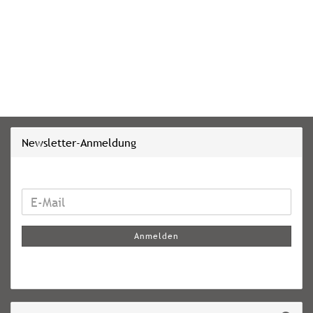
Newsletter-Anmeldung
WEITER
E-
ZUR
Mail
NEWSLETTER-
Anmelden
ANMELDUNG