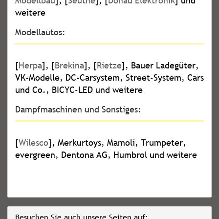
Modellbau
], [
Seuthe
], [
Donau Elektronik
] und
weitere
Modellautos:
[
Herpa
], [
Brekina
], [
Rietze
], Bauer Ladegüter,
VK-Modelle, DC-Carsystem, Street-System, Cars
und Co., BICYC-LED und weitere
Dampfmaschinen und Sonstiges:
[
Wilesco
], Merkurtoys, Mamoli, Trumpeter,
evergreen, Dentona AG, Humbrol und weitere
Besuchen Sie auch unsere Seiten auf: