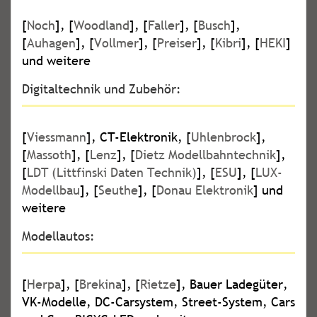
[
Noch
], [
Woodland
], [
Faller
], [
Busch
],
[
Auhagen
], [
Vollmer
], [
Preiser
], [
Kibri
], [
HEKI
]
und weitere
Digitaltechnik und Zubehör:
[
Viessmann
], CT-Elektronik, [
Uhlenbrock
],
[
Massoth
], [
Lenz
], [
Dietz Modellbahntechnik
],
[
LDT (Littfinski Daten Technik)
], [
ESU
], [
LUX-
Modellbau
], [
Seuthe
], [
Donau Elektronik
] und
weitere
Modellautos:
[
Herpa
], [
Brekina
], [
Rietze
], Bauer Ladegüter,
VK-Modelle, DC-Carsystem, Street-System, Cars