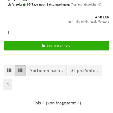
Art.Nr.: T9589
Lieferzeit:
3-5 Tage nach Zahlungseingang
(Ausland abweichend)
4,90 EUR
inkl. 19% MwSt. zzgl.
Versand
In den Warenkorb
Sortieren nach
pro Seite
Sortieren nach
32 pro Seite
1
1
bis
4
(von insgesamt
4
)