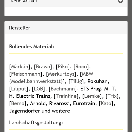
Neue Artikel
Hersteller
Rollendes Material:
[
Märklin
], [
Brawa
], [
Piko
], [
Roco
],
[
Fleischmann
], [
Merkurtoys
], [
MBW
(Modellbahnwerkstatt)
], [
Tillig
], Rokuhan,
[
Liliput
], [
LGB
], [
Bachmann
], ETS Prag, M. T.
H. Electric Trains, [
Trainline
], [
Lemke
], [
Trix
],
[
Bemo
], Arnold, Rivarossi, Eurotrain, [
Kato
],
Jägerndorfer und weitere
Landschaftsgestaltung: