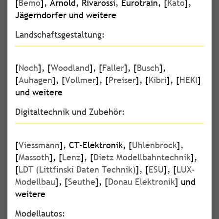
[
Bemo
], Arnold, Rivarossi, Eurotrain, [
Kato
],
Jägerndorfer und weitere
Landschaftsgestaltung:
[
Noch
], [
Woodland
], [
Faller
], [
Busch
],
[
Auhagen
], [
Vollmer
], [
Preiser
], [
Kibri
], [
HEKI
]
und weitere
Digitaltechnik und Zubehör:
[
Viessmann
], CT-Elektronik, [
Uhlenbrock
],
[
Massoth
], [
Lenz
], [
Dietz Modellbahntechnik
],
[
LDT (Littfinski Daten Technik)
], [
ESU
], [
LUX-
Modellbau
], [
Seuthe
], [
Donau Elektronik
] und
weitere
Modellautos: