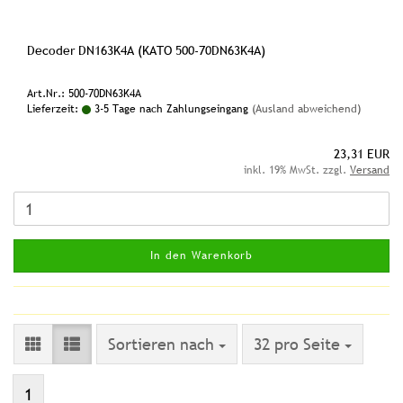
Decoder DN163K4A (KATO 500-70DN63K4A)
Art.Nr.: 500-70DN63K4A
Lieferzeit:
3-5 Tage nach Zahlungseingang
(Ausland abweichend)
23,31 EUR
inkl. 19% MwSt. zzgl.
Versand
In den Warenkorb
Sortieren nach
pro Seite
Sortieren nach
32 pro Seite
1