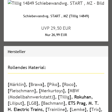
Schiebewandwg. START , MZ (Tillig 14849)
UVP 29,50 EUR
Nur 26,99 EUR
Hersteller
Rollendes Material:
[
Märklin
], [
Brawa
], [
Piko
], [
Roco
],
[
Fleischmann
], [
Merkurtoys
], [
MBW
(Modellbahnwerkstatt)
], [
Tillig
], Rokuhan,
[
Liliput
], [
LGB
], [
Bachmann
], ETS Prag, M. T.
H. Electric Trains, [
Trainline
], [
Lemke
], [
Trix
],