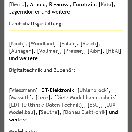
[
Bemo
], Arnold, Rivarossi, Eurotrain, [
Kato
],
Jägerndorfer und weitere
Landschaftsgestaltung:
[
Noch
], [
Woodland
], [
Faller
], [
Busch
],
[
Auhagen
], [
Vollmer
], [
Preiser
], [
Kibri
], [
HEKI
]
und weitere
Digitaltechnik und Zubehör:
[
Viessmann
], CT-Elektronik, [
Uhlenbrock
],
[
Massoth
], [
Lenz
], [
Dietz Modellbahntechnik
],
[
LDT (Littfinski Daten Technik)
], [
ESU
], [
LUX-
Modellbau
], [
Seuthe
], [
Donau Elektronik
] und
weitere
Modellautos: